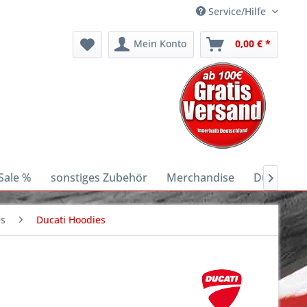
Service/Hilfe
Mein Konto
0,00 € *
Sale %
sonstiges Zubehör
Merchandise
Ducati E-B

es
Ducati Hoodies