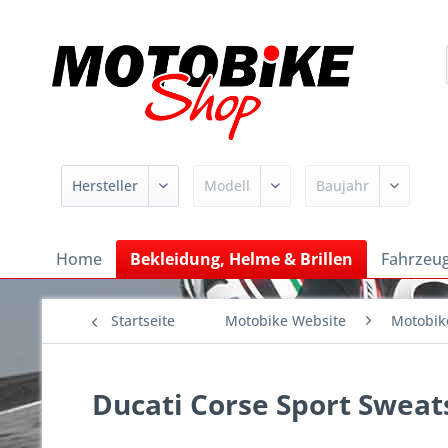
Home
Bekleidung, Helme & Brillen
Fahrzeug
Startseite
Motobike Website
Motobik
Ducati Corse Sport Swea