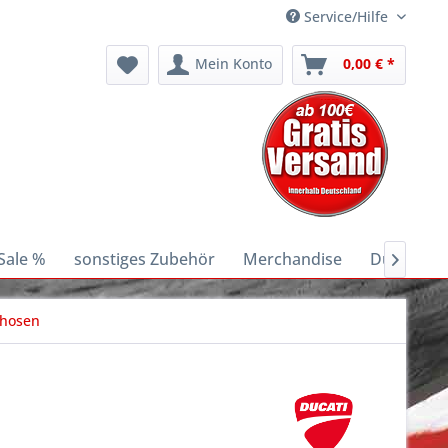
Service/Hilfe
Mein Konto
0,00 € *
Sale %
sonstiges Zubehör
Merchandise
Ducati E-B

lhosen