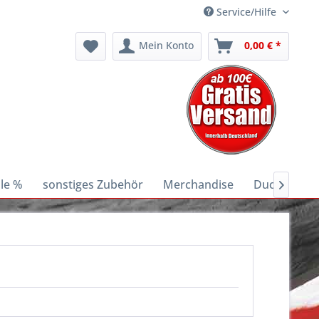
Service/Hilfe
Mein Konto
0,00 € *
le %
sonstiges Zubehör
Merchandise
Ducati E-Bik
