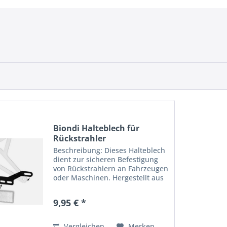
Biondi Halteblech für
Rückstrahler
Beschreibung: Dieses Halteblech
dient zur sicheren Befestigung
von Rückstrahlern an Fahrzeugen
oder Maschinen. Hergestellt aus
robustem Metall, gewährleistet
es Stabilität und Langlebigkeit
9,95 € *
auch unter anspruchsvollen
Bedingungen. Das...
Vergleichen
Merken