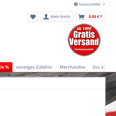
Service/Hilfe
Mein Konto
0,00 € *
le %
sonstiges Zubehör
Merchandise
Ducati E-Bi
