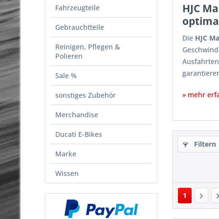
HJC Ma
Fahrzeugteile
optima
Gebrauchtteile
Die
HJC Ma
Reinigen, Pflegen &
Geschwindi
Polieren
Ausfahrten
garantiere
Sale %
» mehr erf
sonstiges Zubehör
Merchandise
Ducati E-Bikes
Filtern
Marke
Wissen
1