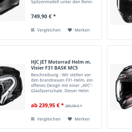
Spitzenmodell unter den Renn-
Integralhelmen, der unter
Einbeziehung von Erkenntnissen
749,90 € *
aus der MotoGP entwickelt
wurde, die Norm ECE 22.06
erfüllt...
Vergleichen
Merken
HJC JET Motorrad Helm m.
Visier F31 BASK MC5
Beschreibung : Wir stellen vor:
den brandneuen F31-Helm, ein
offenes Design mit einer „AFC”-
Glasfaserschale. Dieser Helm
wurde für Cruiser, Roller oder
einfach für den täglichen Weg
ab 239,95 € *
289,90 € *
zur Arbeit entwickelt. Das
brandneue, leichte Design...
Vergleichen
Merken