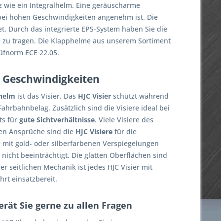
 wie ein Integralhelm. Eine geräuscharme
 bei hohen Geschwindigkeiten angenehm ist. Die
t. Durch das integrierte EPS-System haben Sie die
le zu tragen. Die Klapphelme aus unserem Sortiment
rüfnorm ECE 22.05.
en Geschwindigkeiten
helm
ist das Visier. Das
HJC Visier
schützt während
hrbahnbelag. Zusätzlich sind die Visiere ideal bei
ts für
gute Sichtverhältnisse
. Viele Visiere des
hen Ansprüche sind die
HJC Visiere
für die
le mit gold- oder silberfarbenen Verspiegelungen
nicht beeinträchtigt. Die glatten Oberflächen sind
r seitlichen Mechanik ist jedes HJC Visier mit
rt einsatzbereit.
rät Sie gerne zu allen Fragen