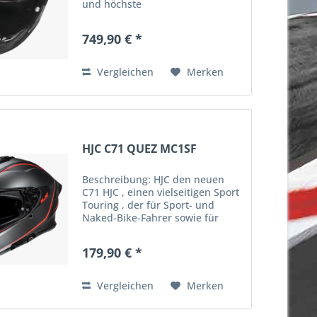
und höchste
Sicherheitsstandards. Entwickelt
für anspruchsvolle Fahrer,
749,90 € *
kombiniert dieser Premium-Helm
innovative Materialien mit
aerodynamischer...
Vergleichen
Merken
HJC C71 QUEZ MC1SF
Beschreibung: HJC den neuen
C71 HJC , einen vielseitigen Sport
Touring , der für Sport- und
Naked-Bike-Fahrer sowie für
Pendler in der Stadt entwickelt
wurde. Mit der leichten APC-
179,90 € *
Schale (Advanced Polycarbonate
Compound) HJCbietet der...
Vergleichen
Merken