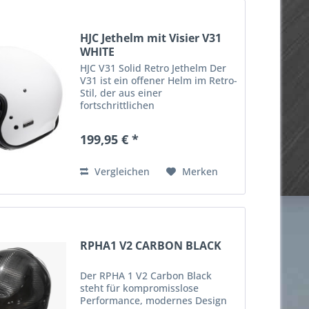
HJC Jethelm mit Visier V31
WHITE
HJC V31 Solid Retro Jethelm Der
V31 ist ein offener Helm im Retro-
Stil, der aus einer
fortschrittlichen
Glasfaserverbundschale besteht,
um einen leichten Helm zu
199,95 € *
bieten. Dieser ¾ Helm verfügt
über eine integriertes 3-
Position...
Vergleichen
Merken
RPHA1 V2 CARBON BLACK
Der RPHA 1 V2 Carbon Black
steht für kompromisslose
Performance, modernes Design