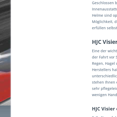
Geschlossen b
Innenausstatt
Helme sind op
Möglichkeit, 
erfüllen selbs
HJC Visie
Eine der wic
der Fahrt vor
Regen, Hagel u
Herstellers h
unterschiedlic
stehen Ihnen e
sehr pflegelei
wenigen Handg
HJC Visier