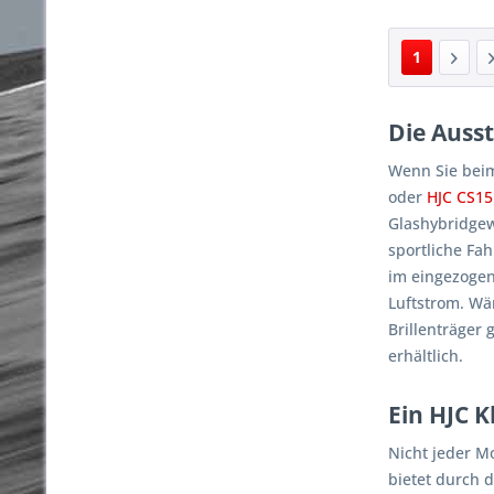
1
Die Ausst
Wenn Sie beim
oder
HJC CS1
Glashybridgew
sportliche Fa
im eingezogen
Luftstrom. Wä
Brillenträger
erhältlich.
Ein HJC 
Nicht jeder Mo
bietet durch 