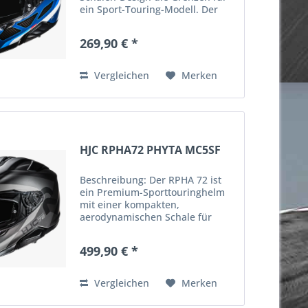
ein Sport-Touring-Modell. Der
„APC”-Helm (Advanced
Polycarbonate Composite) verfügt
269,90 € *
nun über 3 Schalen in den 6
verfügbaren Größen, um Gewicht
und...
Vergleichen
Merken
HJC RPHA72 PHYTA MC5SF
Beschreibung: Der RPHA 72 ist
ein Premium-Sporttouringhelm
mit einer kompakten,
aerodynamischen Schale für
verbesserte Stabilität und
Leistung. Er verfügt über ein
499,90 € *
leichteres Visier leichtgängiger
Ratschenverstellung, Visier...
Vergleichen
Merken