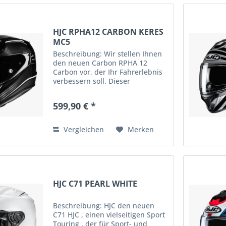
HJC RPHA12 CARBON KERES
MC5
Beschreibung: Wir stellen Ihnen
den neuen Carbon RPHA 12
Carbon vor, der Ihr Fahrerlebnis
verbessern soll. Dieser
fortschrittliche Helm verfügt über
mehrere beeindruckende
599,90 € *
Eigenschaften. Seine leichte
Konstruktion sorgt für Komfort
auf...
Vergleichen
Merken
HJC C71 PEARL WHITE
Beschreibung: HJC den neuen
C71 HJC , einen vielseitigen Sport
Touring , der für Sport- und