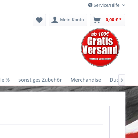
Service/Hilfe
Mein Konto
0,00 € *
le %
sonstiges Zubehör
Merchandise
Ducati E-Bik
