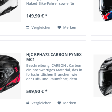
Naked-Bike-Fahrer sowie für
Pendler in der Stadt entwickelt
wurde. Mit der leichten APC-
149,90 € *
Schale (Advanced Polycarbonate
Compound) HJCbietet der...
Vergleichen
Merken
HJC RPHA72 CARBON FYNEX
MC1
Beschreibung: CARBON : Carbon
ein hochwertiges Material, das in
fortschrittlichen Branchen wie
der Luft- und Raumfahrt, dem
Flugzeugbau usw. verwendet
wird. HJC dieses
599,90 € *
Hochleistungsmaterial
zusammen mit seiner
proprietären Technologie,...
Vergleichen
Merken