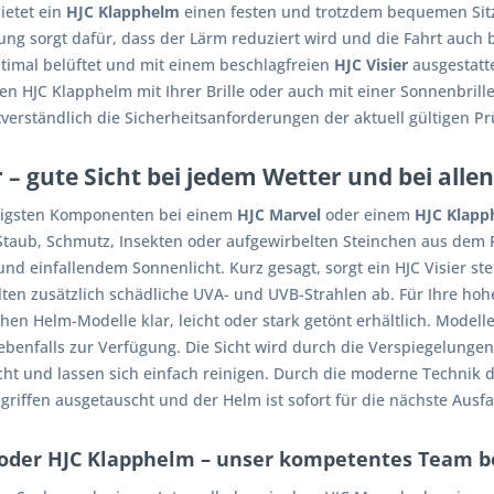
ietet ein
HJC Klapphelm
einen festen und trotzdem bequemen Sitz
ung sorgt dafür, dass der Lärm reduziert wird und die Fahrt auch
timal belüftet und mit einem beschlagfreien
HJC Visier
ausgestatte
den HJC Klapphelm mit Ihrer Brille oder auch mit einer Sonnenbril
tverständlich die Sicherheitsanforderungen der aktuell gültigen P
r – gute Sicht bei jedem Wetter und bei all
htigsten Komponenten bei einem
HJC Marvel
oder einem
HJC Klapp
 Staub, Schmutz, Insekten oder aufgewirbelten Steinchen aus dem Fa
nd einfallendem Sonnenlicht. Kurz gesagt, sorgt ein HJC Visier ste
alten zusätzlich schädliche UVA- und UVB-Strahlen ab. Für Ihre ho
hen Helm-Modelle klar, leicht oder stark getönt erhältlich. Model
benfalls zur Verfügung. Die Sicht wird durch die Verspiegelungen 
cht und lassen sich einfach reinigen. Durch die moderne Technik de
riffen ausgetauscht und der Helm ist sofort für die nächste Ausfah
 oder HJC Klapphelm – unser kompetentes Team be