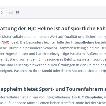
von
18
attung der HJC Helme ist auf sportliche Fa
 Motorradfahren einen hohen Wert auf Qualität und Sicherheit le
5 INNO
ideal. Die besonders leichte Hülle der
Integralhelme
besteh
ebe. Durch die besondere Schalenzusammensetzung sind die Helme
hrer zugeschnitten und hat eine einzigartige Passform. Außerdem is
en Zustand vorhanden. Ein besonderes Belüftungssystem sorgt be
rme und Feuchtigkeit werden durch Öffnungen in den Helmen abge
 geeignet. Passend zu Ihrer Kombi oder Ihrem Motorrad sind die
HJ
Klapphelm bietet Sport- und Tourenfahrern 
torradfahrer ist ein Fan von Integralhelmen. Ein
HJC Klapphelm
, 
das aufklappbare Kinnteil einen hohen Komfort, ohne bei der Sic