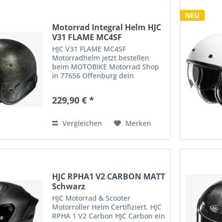
NEU
Motorrad Integral Helm HJC
V31 FLAME MC4SF
HJC V31 FLAME MC4SF
Motorradhelm jetzt bestellen
beim MOTOBIKE Motorrad Shop
in 77656 Offenburg dein
Vertragshändler HONDA
Motorrad, Ducati, Ducati
229,90 € *
Scrambler, Peugeot Scooter,
Lambretta Motorroller.
Vergleichen
Merken
HJC RPHA1 V2 CARBON MATT
Schwarz
HJC Motorrad & Scooter
Motorroller Helm Certifiziert, HJC
RPHA 1 V2 Carbon HJC Carbon ein