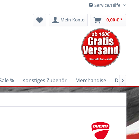
Service/Hilfe
Mein Konto
0,00 € *
Sale %
sonstiges Zubehör
Merchandise
Ducati E-B
