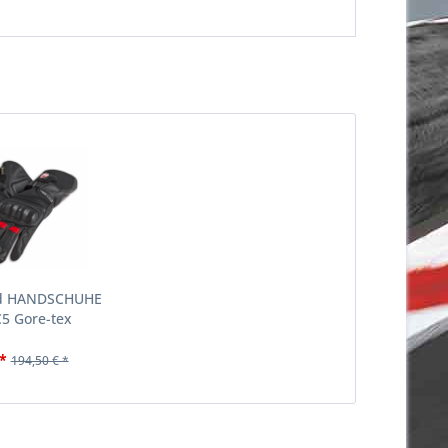
ld HANDSCHUHE
5 Gore-tex
*
194,50 € *