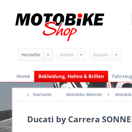
Home
Bekleidung, Helme & Brillen
Fahrzeug
Startseite
Motobike Website
Motobik
Ducati by Carrera SONN