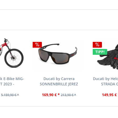
TIPP!
k E-Bike MIG-
Ducati by Carrera
Ducati by He
T 2023 -
SONNENBRILLE JEREZ
STRADA C
*
169,90 € *
149,95 € 
5.159,90 € *
213,90 € *