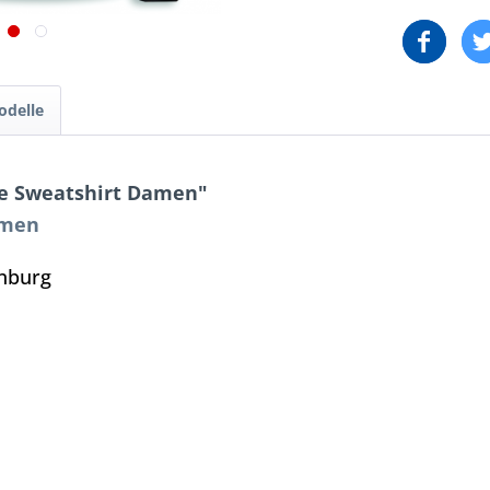
odelle
se Sweatshirt Damen"
amen
enburg