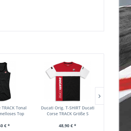
TIPP!
e TRACK Tonal
Ducati Orig. T-SHIRT Ducati
DUCATI Origi
elloses Top
Corse TRACK Größe S
CORSE B
50 € *
48,90 € *
29,95 €