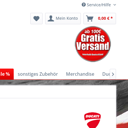
Service/Hilfe
Mein Konto
0,00 € *
le %
sonstiges Zubehör
Merchandise
Ducati E-Bi
