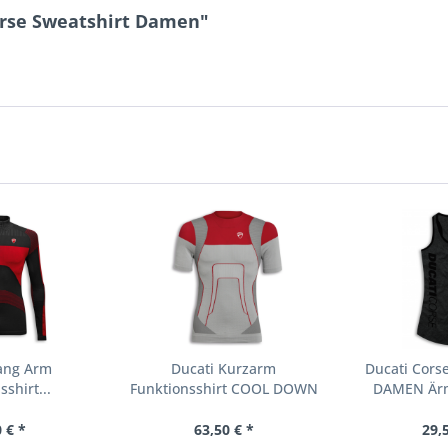
orse Sweatshirt Damen"
Lang Arm
Ducati Kurzarm
Ducati Cors
shirt...
Funktionsshirt COOL DOWN
DAMEN Ärm
2 HERREN
 € *
63,50 € *
29,