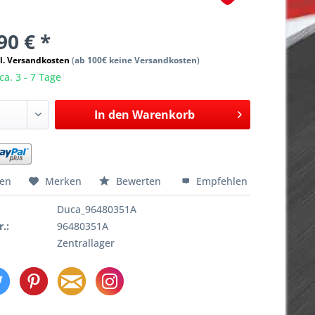
90 € *
l. Versandkosten
(
ab 100€ keine Versandkosten
)
ca. 3 - 7 Tage
In den
Warenkorb
hen
Merken
Bewerten
Empfehlen
Duca_96480351A
r.:
96480351A
Zentrallager