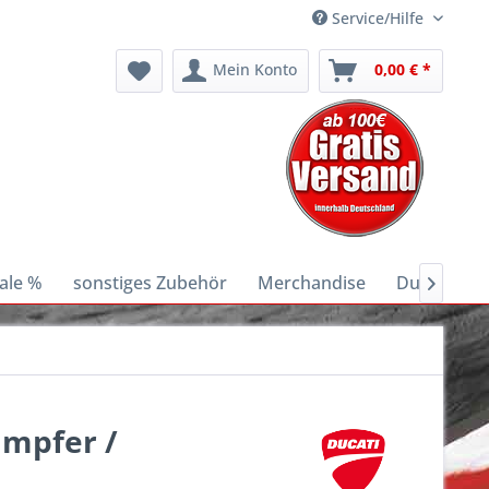
Service/Hilfe
Mein Konto
0,00 € *
ale %
sonstiges Zubehör
Merchandise
Ducati E-Bi

ämpfer /