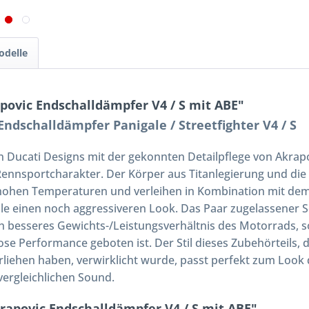
odelle
povic Endschalldämpfer V4 / S mit ABE"
ndschalldämpfer Panigale / Streetfighter V4 / S
 Ducati Designs mit der gekonnten Detailpflege von Akrapo
Rennsportcharakter. Der Körper aus Titanlegierung und di
r hohen Temperaturen und verleihen in Kombination mit d
e einen noch aggressiveren Look. Das Paar zugelassener S
h besseres Gewichts-/Leistungsverhältnis des Motorrads, s
se Performance geboten ist. Der Stil dieses Zubehörteils, 
rliehen haben, verwirklicht wurde, passt perfekt zum Look
vergleichlichen Sound.
rapovic Endschalldämpfer V4 / S mit ABE"