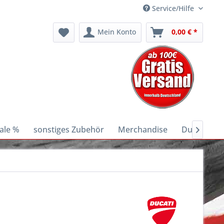
Service/Hilfe
Mein Konto
0,00 € *
ale %
sonstiges Zubehör
Merchandise
Ducati E-Bi
