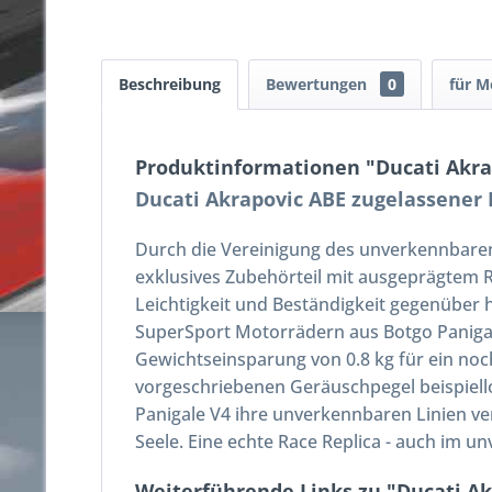
Beschreibung
Bewertungen
0
für M
Produktinformationen "Ducati Akra
Ducati Akrapovic ABE zugelassener E
Durch die Vereinigung des unverkennbaren
exklusives Zubehörteil mit ausgeprägtem 
Leichtigkeit und Beständigkeit gegenübe
SuperSport Motorrädern aus Botgo Panigal
Gewichtseinsparung von 0.8 kg für ein noc
vorgeschriebenen Geräuschpegel beispiello
Panigale V4 ihre unverkennbaren Linien ve
Seele. Eine echte Race Replica - auch im un
Weiterführende Links zu "Ducati Ak