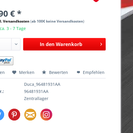
90 € *
l. Versandkosten
(
ab 100€ keine Versandkosten
)
ca. 3 - 7 Tage
In den
Warenkorb
hen
Merken
Bewerten
Empfehlen
Duca_96481931AA
r.:
96481931AA
Zentrallager