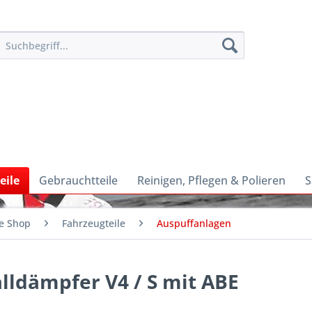
eile
Gebrauchtteile
Reinigen, Pflegen & Polieren
S
e Shop
Fahrzeugteile
Auspuffanlagen
lldämpfer V4 / S mit ABE