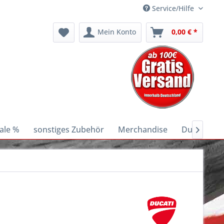
Service/Hilfe
Mein Konto
0,00 € *
ale %
sonstiges Zubehör
Merchandise
Ducati E-Bi
