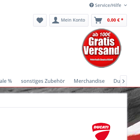
Service/Hilfe
Mein Konto
0,00 € *
ale %
sonstiges Zubehör
Merchandise
Ducati E-Bi
