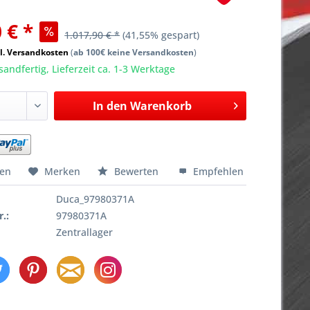
 € *
1.017,90 € *
(41,55% gespart)
l. Versandkosten
(
ab 100€ keine Versandkosten
)
sandfertig, Lieferzeit ca. 1-3 Werktage
In den
Warenkorb
hen
Merken
Bewerten
Empfehlen
Duca_97980371A
r.:
97980371A
Zentrallager